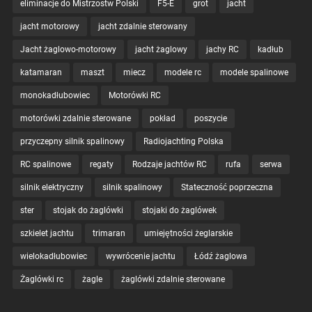
eliminacje do Mistrzostw Polski
F5-E
grot
jacht
jacht motorowy
jacht zdalnie sterowany
Jacht żaglowo-motorowy
jacht żaglowy
jachy RC
kadłub
katamaran
maszt
miecz
modele rc
modele spalinowe
monokadłubowiec
Motorówki RC
motorówki zdalnie sterowane
pokład
poszycie
przyczepny silnik spalinowy
Radiojachting Polska
RC spalinowe
regaty
Rodzaje jachtów RC
rufa
serwa
silnik elektryczny
silnik spalinowy
Stateczność poprzeczna
ster
stojak do żaglówki
stojaki do żaglówek
szkielet jachtu
trimaran
umiejętności żeglarskie
wielokadłubowiec
wywrócenie jachtu
Łódź żaglowa
Żaglówki rc
żagle
żaglówki zdalnie sterowane