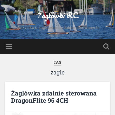
Żaglówki RC
Wszystko o żaglówkach zdalnie sterowanych
TAG
żagle
Żaglówka zdalnie sterowana
DragonFlite 95 4CH