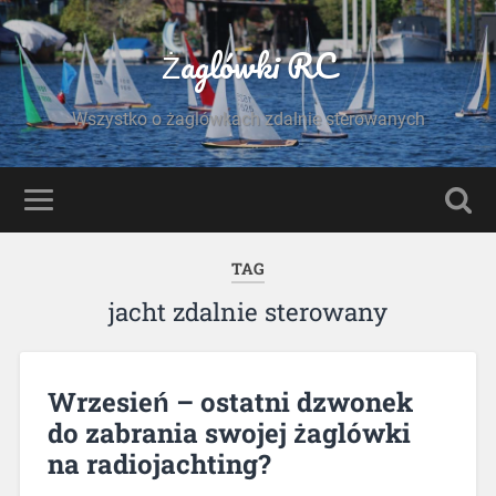
Żaglówki RC
Wszystko o żaglówkach zdalnie sterowanych
TAG
jacht zdalnie sterowany
Wrzesień – ostatni dzwonek
do zabrania swojej żaglówki
na radiojachting?