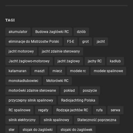
TAGI
akumulator
Budowa żaglówki RC
dziób
eliminacje do Mistrzostw Polski
F5-E
grot
jacht
jacht motorowy
jacht zdalnie sterowany
Jacht żaglowo-motorowy
jacht żaglowy
jachy RC
kadłub
katamaran
maszt
miecz
modele rc
modele spalinowe
monokadłubowiec
Motorówki RC
motorówki zdalnie sterowane
pokład
poszycie
przyczepny silnik spalinowy
Radiojachting Polska
RC spalinowe
regaty
Rodzaje jachtów RC
rufa
serwa
silnik elektryczny
silnik spalinowy
Stateczność poprzeczna
ster
stojak do żaglówki
stojaki do żaglówek