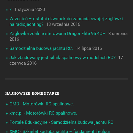
x
1 stycznia 2020
Wrzesień – ostatni dzwonek do zabrania swojej żaglówki
na radiojachting?
13 września 2016
Żaglówka zdalnie sterowana DragonFlite 95 4CH
3 sierpnia
2016
Samodzielna budowa jachtu RC.
14 lipca 2016
Jak zbudowany jest silnik spalinowy w modelach RC?
17
czerwca 2016
NAJNOWSZE KOMENTARZE
CMD
-
Motorówki RC spalinowe.
xmc.pl
-
Motorówki RC spalinowe.
Portale Edukacyjne
-
Samodzielna budowa jachtu RC.
XMC
-
Szkielet kadłuba jachtu – fundament żeglugi