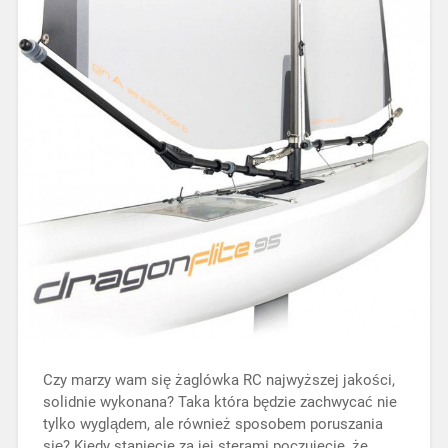
Czy marzy wam się żaglówka RC najwyższej jakości,
solidnie wykonana? Taka która będzie zachwycać nie
tylko wyglądem, ale również sposobem poruszania
się? Kiedy staniecie za jej sterami poczujecie, że