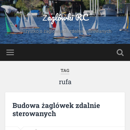
Żaglówki RC
Wszystko o żaglówkach zdalnie sterowanych
TAG
rufa
Budowa żaglówek zdalnie
sterowanych