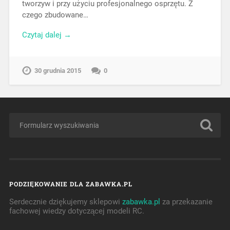
tworzyw i przy użyciu profesjonalnego osprzętu. Z
czego zbudowane…
Czytaj dalej →
30 grudnia 2015
0
PODZIĘKOWANIE DLA ZABAWKA.PL
Serdecznie dziękujemy sklepowi
zabawka.pl
za przekazanie
fachowej wiedzy dotyczącej modeli RC.