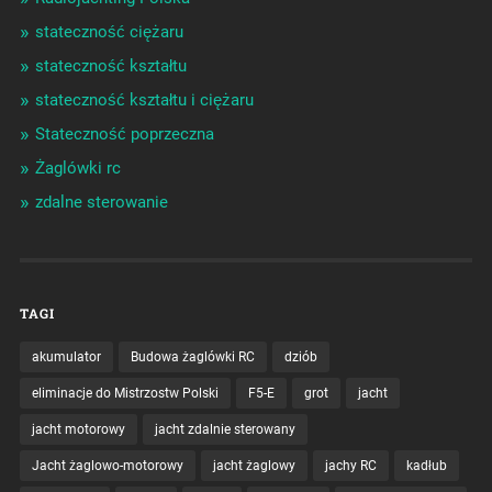
stateczność ciężaru
stateczność kształtu
stateczność kształtu i ciężaru
Stateczność poprzeczna
Żaglówki rc
zdalne sterowanie
TAGI
akumulator
Budowa żaglówki RC
dziób
eliminacje do Mistrzostw Polski
F5-E
grot
jacht
jacht motorowy
jacht zdalnie sterowany
Jacht żaglowo-motorowy
jacht żaglowy
jachy RC
kadłub