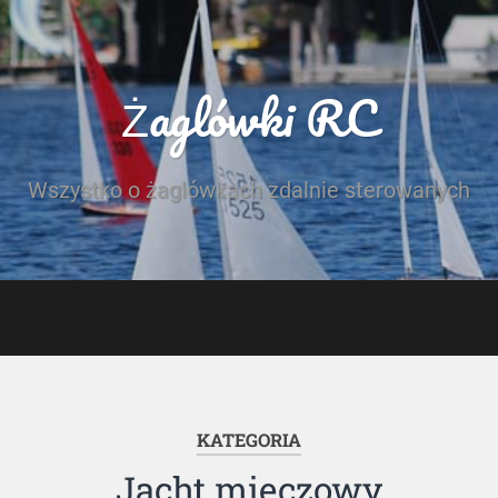
Żaglówki RC
Wszystko o żaglówkach zdalnie sterowanych
KATEGORIA
Jacht mieczowy