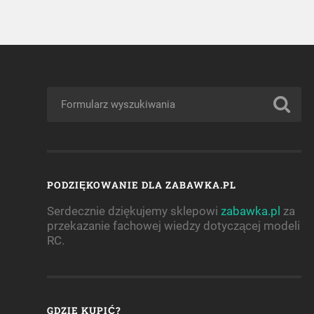
PODZIĘKOWANIE DLA ZABAWKA.PL
Serdecznie dziękujemy sklepowi
zabawka.pl
za
przekazanie fachowej wiedzy dotyczącej modeli
RC.
GDZIE KUPIĆ?