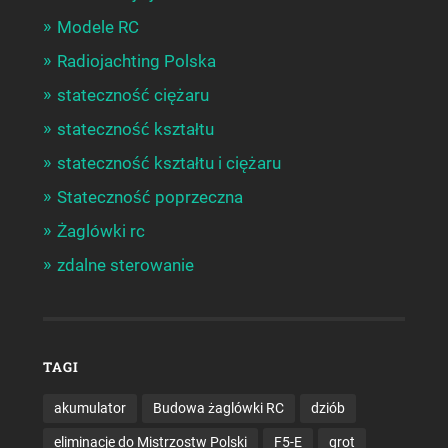
Modele RC
Radiojachting Polska
stateczność ciężaru
stateczność kształtu
stateczność kształtu i ciężaru
Stateczność poprzeczna
Żaglówki rc
zdalne sterowanie
TAGI
akumulator
Budowa żaglówki RC
dziób
eliminacje do Mistrzostw Polski
F5-E
grot