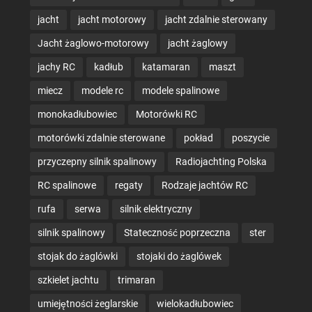
jacht
jacht motorowy
jacht zdalnie sterowany
Jacht żaglowo-motorowy
jacht żaglowy
jachy RC
kadłub
katamaran
maszt
miecz
modele rc
modele spalinowe
monokadłubowiec
Motorówki RC
motorówki zdalnie sterowane
pokład
poszycie
przyczepny silnik spalinowy
Radiojachting Polska
RC spalinowe
regaty
Rodzaje jachtów RC
rufa
serwa
silnik elektryczny
silnik spalinowy
Stateczność poprzeczna
ster
stojak do żaglówki
stojaki do żaglówek
szkielet jachtu
trimaran
umiejętności żeglarskie
wielokadłubowiec