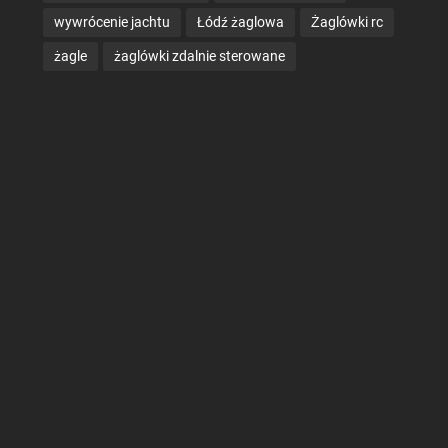
wywrócenie jachtu
Łódź żaglowa
Żaglówki rc
żagle
żaglówki zdalnie sterowane