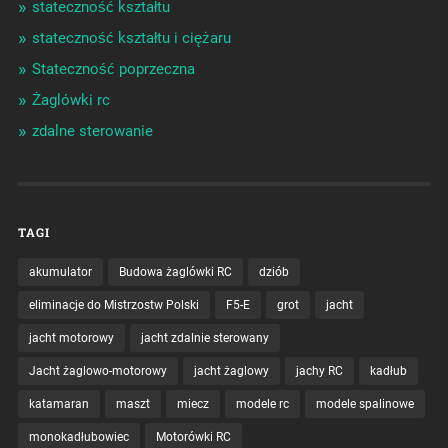
stateczność kształtu
stateczność kształtu i ciężaru
Stateczność poprzeczna
Żaglówki rc
zdalne sterowanie
TAGI
akumulator
Budowa żaglówki RC
dziób
eliminacje do Mistrzostw Polski
F5-E
grot
jacht
jacht motorowy
jacht zdalnie sterowany
Jacht żaglowo-motorowy
jacht żaglowy
jachy RC
kadłub
katamaran
maszt
miecz
modele rc
modele spalinowe
monokadłubowiec
Motorówki RC