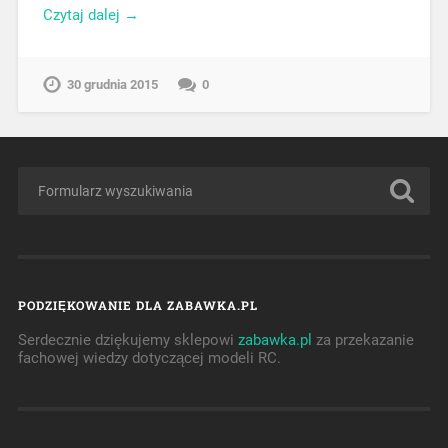
Czytaj dalej →
30 grudnia 2015
0
PODZIĘKOWANIE DLA ZABAWKA.PL
Serdecznie dziękujemy sklepowi
zabawka.pl
za przekazanie
fachowej wiedzy dotyczącej modeli RC.