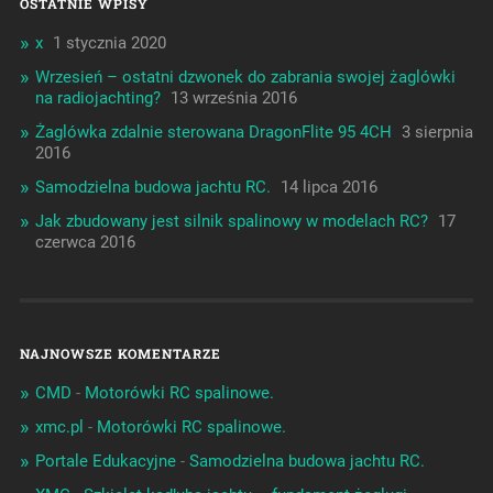
OSTATNIE WPISY
x
1 stycznia 2020
Wrzesień – ostatni dzwonek do zabrania swojej żaglówki
na radiojachting?
13 września 2016
Żaglówka zdalnie sterowana DragonFlite 95 4CH
3 sierpnia
2016
Samodzielna budowa jachtu RC.
14 lipca 2016
Jak zbudowany jest silnik spalinowy w modelach RC?
17
czerwca 2016
NAJNOWSZE KOMENTARZE
CMD
-
Motorówki RC spalinowe.
xmc.pl
-
Motorówki RC spalinowe.
Portale Edukacyjne
-
Samodzielna budowa jachtu RC.