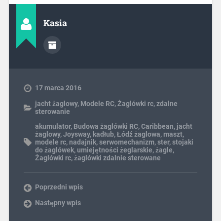
Kasia
17 marca 2016
jacht żaglowy
,
Modele RC
,
Żaglówki rc
,
zdalne
sterowanie
akumulator
,
Budowa żaglówki RC
,
Caribbean
,
jacht
żaglowy
,
Joysway
,
kadłub
,
Łódź żaglowa
,
maszt
,
modele rc
,
nadajnik
,
serwomechanizm
,
ster
,
stojaki
do żaglówek
,
umiejętności żeglarskie
,
żagle
,
Żaglówki rc
,
żaglówki zdalnie sterowane
Poprzedni wpis
Następny wpis