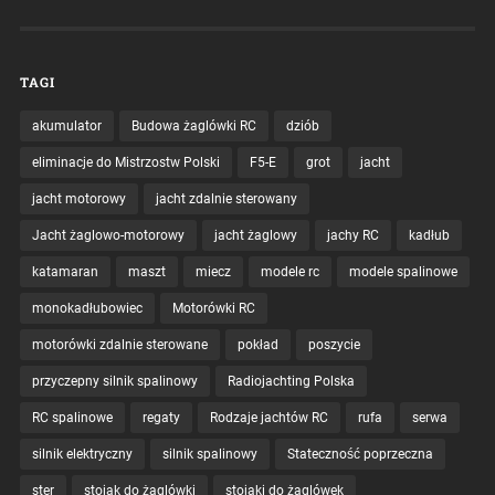
TAGI
akumulator
Budowa żaglówki RC
dziób
eliminacje do Mistrzostw Polski
F5-E
grot
jacht
jacht motorowy
jacht zdalnie sterowany
Jacht żaglowo-motorowy
jacht żaglowy
jachy RC
kadłub
katamaran
maszt
miecz
modele rc
modele spalinowe
monokadłubowiec
Motorówki RC
motorówki zdalnie sterowane
pokład
poszycie
przyczepny silnik spalinowy
Radiojachting Polska
RC spalinowe
regaty
Rodzaje jachtów RC
rufa
serwa
silnik elektryczny
silnik spalinowy
Stateczność poprzeczna
ster
stojak do żaglówki
stojaki do żaglówek