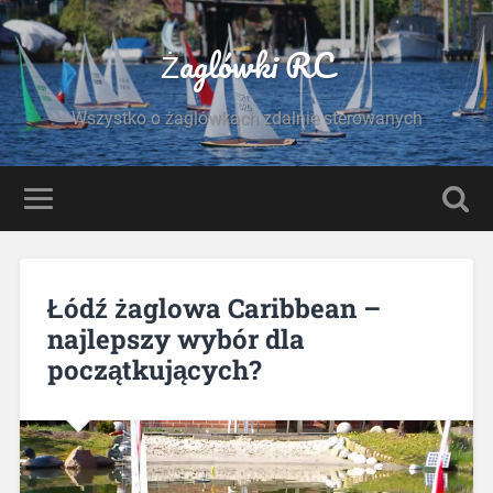
Żaglówki RC
Wszystko o żaglówkach zdalnie sterowanych
Łódź żaglowa Caribbean –
najlepszy wybór dla
początkujących?